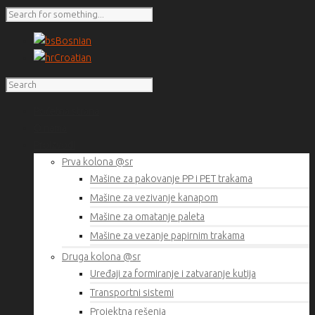
Bosnian
Croatian
Početna strana
O nama
Proizvodi
Prva kolona @sr
Mašine za pakovanje PP i PET trakama
Mašine za vezivanje kanapom
Mašine za omatanje paleta
Mašine za vezanje papirnim trakama
Druga kolona @sr
Uređaji za formiranje i zatvaranje kutija
Transportni sistemi
Projektna rešenja