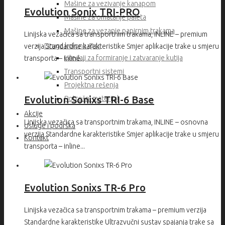
Mašine za vezivanje kanapom
Evolution Sonix TRI-PRO
Mašine za omatanje paleta
Mašine za vezanje papirnim trakama
Linijska vezačica sa transportnim trakama, INLINE – premium
Druga kolona @sr
verzija Standardne karakteristike Smjer aplikacije trake u smjeru
Uređaji za formiranje i zatvaranje kutija
transporta – inline...
Transportni sistemi
Projektna rešenja
Evolution Sonixs TRI-6 Base
Potrošni materijal
Akcije
Linijska vezačica sa transportnim trakama, INLINE – osnovna
Usluge i podrška
verzija Standardne karakteristike Smjer aplikacije trake u smjeru
Kontakt
transporta – inline...
Evolution Sonixs TR-6 Pro
Linijska vezačica sa transportnim trakama – premium verzija
Standardne karakteristike Ultrazvučni sustav spajanja trake sa